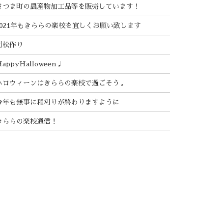
さつま町の農産物加工品等を販売しています！
2021年もきららの楽校を宜しくお願い致します
門松作り
HappyHalloween♩
ハロウィーンはきららの楽校で過ごそう♩
今年も無事に稲刈りが終わりますように
きららの楽校通信！